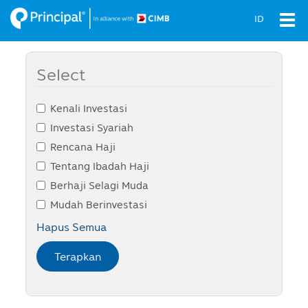
Skip
ID
Tog
to
navi
main
content
Select
Kenali Investasi
Investasi Syariah
Rencana Haji
Tentang Ibadah Haji
Berhaji Selagi Muda
Mudah Berinvestasi
Hapus Semua
Terapkan