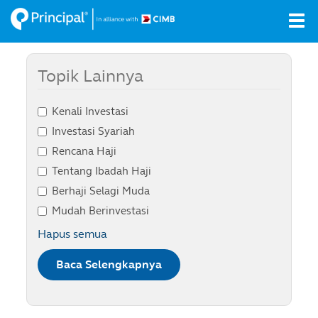
Skip
Tog
to
navi
main
content
Topik Lainnya
Kenali Investasi
Investasi Syariah
Rencana Haji
Tentang Ibadah Haji
Berhaji Selagi Muda
Mudah Berinvestasi
Hapus semua
Baca Selengkapnya