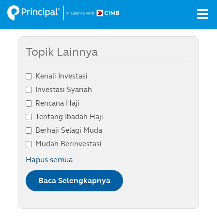
Skip
Tog
to
navi
main
content
Topik Lainnya
Kenali Investasi
Investasi Syariah
Rencana Haji
Tentang Ibadah Haji
Berhaji Selagi Muda
Mudah Berinvestasi
Hapus semua
Baca Selengkapnya